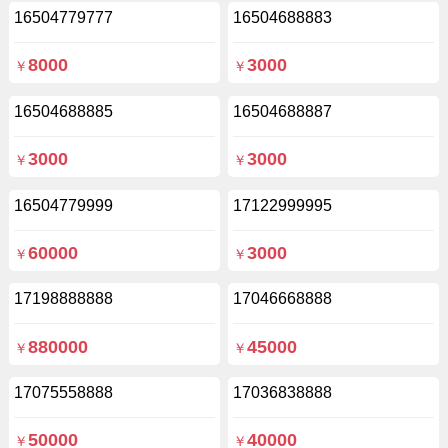
16504779777
16504688883
8000
3000
￥
￥
16504688885
16504688887
3000
3000
￥
￥
16504779999
17122999995
60000
3000
￥
￥
17198888888
17046668888
880000
45000
￥
￥
17075558888
17036838888
50000
40000
￥
￥