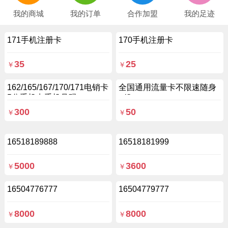
我的商城
我的订单
合作加盟
我的足迹
171手机注册卡
170手机注册卡
35
25
￥
￥
162/165/167/170/171电销卡
全国通用流量卡不限速随身
5分手机卡手机号码
wifi
300
50
￥
￥
16518189888
16518181999
5000
3600
￥
￥
16504776777
16504779777
8000
8000
￥
￥