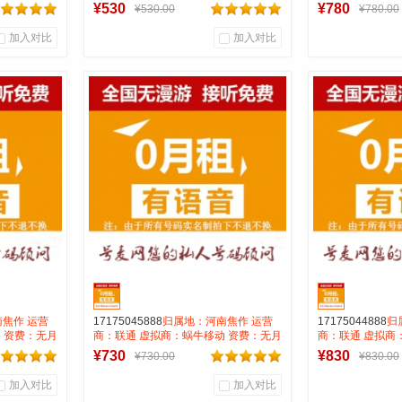
号码属性：
租全国无漫游长途市0.15 号码属性：
租全国无漫游长途市
¥530
¥780
¥530.00
¥780.00
AAA靓号
AAA靓号
加入对比
加入对比
0
0
0
商品销量
用户评论
商品销量
用
号麦靓号商行
号麦
到货通知
焦作 运营
17175045888
归属地：河南焦作 运营
17175044888
归
 资费：无月
商：联通 虚拟商：蜗牛移动 资费：无月
商：联通 虚拟商
号码属性：
租全国无漫游长途市0.15 号码属性：
租全国无漫游长途市
¥730
¥830
¥730.00
¥830.00
AAA靓号
AAA靓号
加入对比
加入对比