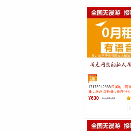
0
0
商品销量
用户评论
号麦靓号商行
到货通知
17175042888
归属地：河南
商：联通 虚拟商：蜗牛移动
租全国无漫游长途市0.15 
¥630
¥630.00
AAA靓号
0
0
商品销量
用户评论