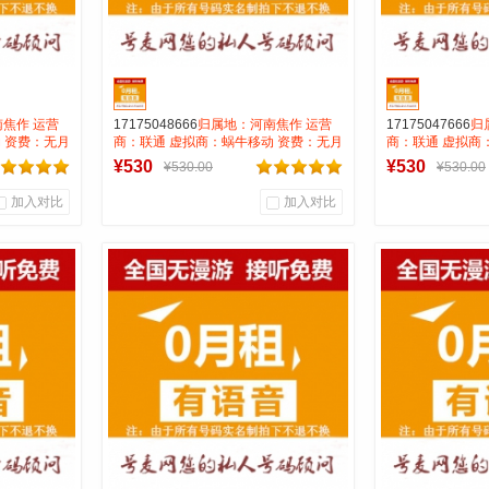
焦作 运营
17175048666
归属地：河南焦作 运营
17175047666
归
 资费：无月
商：联通 虚拟商：蜗牛移动 资费：无月
商：联通 虚拟商
号码属性：
租全国无漫游长途市0.15 号码属性：
租全国无漫游长途市
¥530
¥530
¥530.00
¥530.00
AAA靓号
AAA靓号
加入对比
加入对比
0
0
0
商品销量
用户评论
商品销量
用
号麦靓号商行
号麦
到货通知