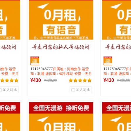
号麦靓号商行
号麦
到货通知
焦作 运营
17175046777
归属地：河南焦作 运营
17175045777
归
 资费：无月
商：联通 虚拟商：蜗牛移动 资费：无月
商：联通 虚拟商
号码属性：
租全国无漫游长途市0.15 号码属性：
租全国无漫游长途市
¥430
¥430
¥430.00
¥430.00
AAA靓号
AAA靓号
加入对比
加入对比
0
0
0
商品销量
用户评论
商品销量
用
号麦靓号商行
号麦
到货通知