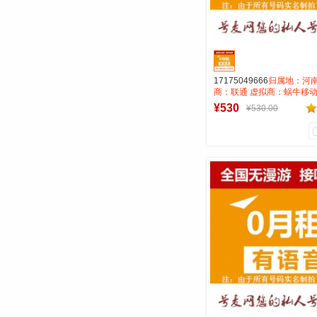
17175049666
归属地：河南
商：联通 虚拟商：蜗牛移动
租全国无漫游长途市0.15 
¥530
¥530.00
AAA靓号
0
0
商品销量
用户评论
号麦靓号商行
到货通知