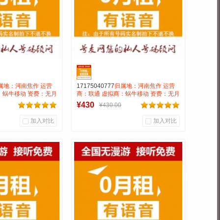
属地：河南焦作 运营
17175040777
归属地：河南焦作 运营
：蜗牛移动 资费：无月
商：联通 虚拟商：蜗牛移动 资费：无月
0.15 号码属性：
租全国无漫游长途市0.15 号码属性：
¥430
¥430.00
AAA靓号
加入对比
加入对比
0
0
0
户评论
商品销量
用户评论
靓号商行
号麦靓号商行
到货通知
到货通知