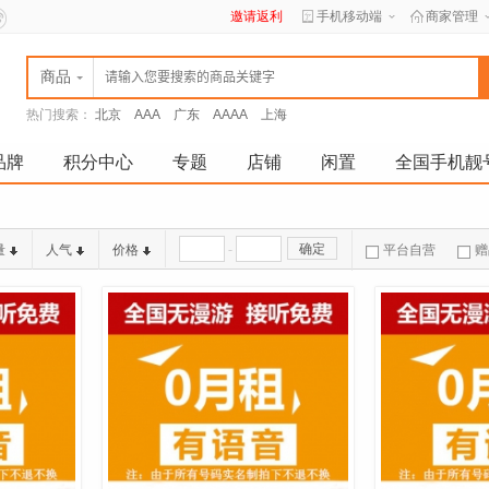
邀请返利
手机移动端
商家管理
商品
热门搜索：
北京
AAA
广东
AAAA
上海
品牌
积分中心
专题
店铺
闲置
全国手机靓
-
确定
量
人气
价格
平台自营
赠