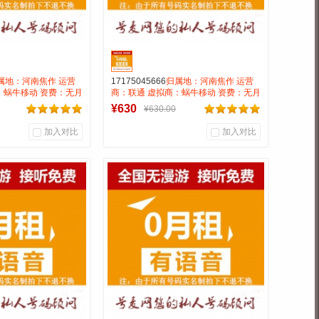
属地：河南焦作 运营
17175045666
归属地：河南焦作 运营
：蜗牛移动 资费：无月
商：联通 虚拟商：蜗牛移动 资费：无月
0.15 号码属性：
租全国无漫游长途市0.15 号码属性：
¥630
¥630.00
AAA靓号
加入对比
加入对比
0
0
0
户评论
商品销量
用户评论
靓号商行
号麦靓号商行
到货通知
到货通知