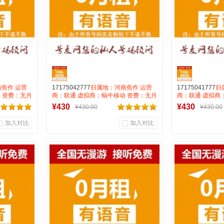
焦作 运营
17175042777
归属地：河南焦作 运营
17175041777
归
 资费：无月
商：联通 虚拟商：蜗牛移动 资费：无月
商：联通 虚拟商
号码属性：
租全国无漫游长途市0.15 号码属性：
租全国无漫游长途市
¥430
¥430
¥430.00
¥430.00
AAA靓号
AAA靓号
加入对比
加入对比
0
0
0
商品销量
用户评论
商品销量
用
号麦靓号商行
号麦
到货通知