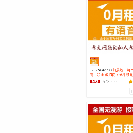
号麦靓号商行
到货通知
17175048777
归属地：河南
商：联通 虚拟商：蜗牛移动
租全国无漫游长途市0.15 
¥430
¥430.00
AAA靓号
0
0
商品销量
用户评论
号麦靓号商行
到货通知