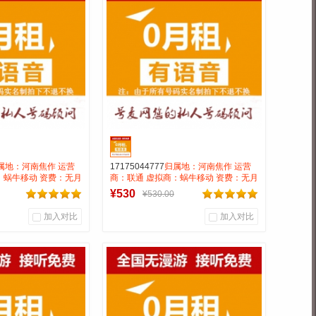
靓号商行
号麦靓号商行
到货通知
到货通知
属地：河南焦作 运营
17175044777
归属地：河南焦作 运营
：蜗牛移动 资费：无月
商：联通 虚拟商：蜗牛移动 资费：无月
0.15 号码属性：
租全国无漫游长途市0.15 号码属性：
¥530
¥530.00
AAA靓号
加入对比
加入对比
0
0
0
户评论
商品销量
用户评论
靓号商行
号麦靓号商行
到货通知
到货通知