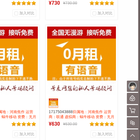
0.15 号码属性：
租全国无漫游长途市0.15 号码属性：
¥730
¥730.00
AAA靓号
加入对比
加入对比
0
0
0
户评论
商品销量
用户评论
靓号商行
号麦靓号商行
到货通知
到货通知
未
聊
购物
属地：河南焦作 运营
17175043888
归属地：河南焦作 运营
：蜗牛移动 资费：无月
商：联通 虚拟商：蜗牛移动 资费：无月
0.15 号码属性：
租全国无漫游长途市0.15 号码属性：
对
¥630
¥630.00
AAA靓号
加入对比
加入对比
顶