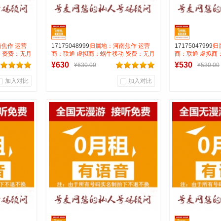
焦作 运营
17175048999
归属地：河南焦作 运营
17175047999
归
 资费：无月
商：联通 虚拟商：蜗牛移动 资费：无月
商：联通 虚拟商
号码属性：
租全国无漫游长途市0.15 号码属性：
租全国无漫游长途市
¥630
¥530
¥630.00
¥530.00
AAA靓号
AAA靓号
加入对比
加入对比
0
0
0
商品销量
用户评论
商品销量
用
号麦靓号商行
号麦
到货通知