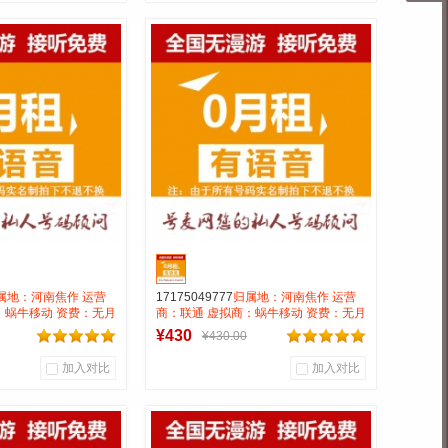
0
0
0
户评论
商品销量
用户评论
靓号商行
号麦靓号商行
到货通知
到货通知
属地：河南焦作 运营
17175049777
归属地：河南焦作 运营
：蜗牛移动 资费：无月
商：联通 虚拟商：蜗牛移动 资费：无月
0.15 号码属性：
租全国无漫游长途市0.15 号码属性：
¥430
¥430.00
AAA靓号
加入对比
加入对比
0
0
0
户评论
商品销量
用户评论