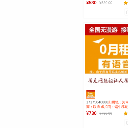
租全国无漫游长途市0.15 
¥530
¥530.00
AAA靓号
0
0
商品销量
用户评论
号麦靓号商行
到货通知
17175046888
归属地：河南
商：联通 虚拟商：蜗牛移动
租全国无漫游长途市0.15 
¥730
¥730.00
AAA靓号