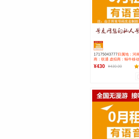
17175043777
归属地：河南
商：联通 虚拟商：蜗牛移动
租全国无漫游长途市0.15 
¥430
¥430.00
AAA靓号
0
0
商品销量
用户评论
号麦靓号商行
到货通知