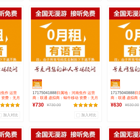
0
0
0
商品销量
用户评论
商品销量
用
号麦靓号商行
号麦
到货通知
焦作 运营
17175041888
归属地：河南焦作 运营
17175040888
归
 资费：无月
商：联通 虚拟商：蜗牛移动 资费：无月
商：联通 虚拟商
号码属性：
租全国无漫游长途市0.15 号码属性：
租全国无漫游长途市
¥730
¥630
¥730.00
¥630.00
AAA靓号
AAA靓号
加入对比
加入对比
0
0
0
商品销量
用户评论
商品销量
用