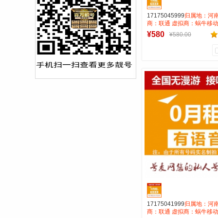
17175045999
归属地：河南
商：联通 虚拟商：蜗牛移动
租全国无漫游长途市0.15 
¥580
¥580.00
AAA靓号
0
0
商品销量
用户评论
号麦靓号商行
到货通知
17175041999
归属地：河南
商：联通 虚拟商：蜗牛移动