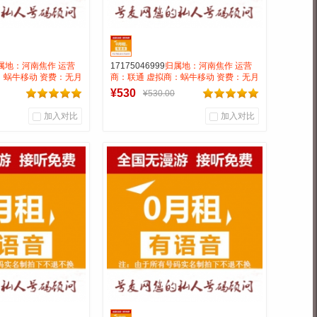
属地：河南焦作 运营
17175046999
归属地：河南焦作 运营
：蜗牛移动 资费：无月
商：联通 虚拟商：蜗牛移动 资费：无月
0.15 号码属性：
租全国无漫游长途市0.15 号码属性：
¥530
¥530.00
AAA靓号
加入对比
加入对比
0
0
0
户评论
商品销量
用户评论
靓号商行
号麦靓号商行
到货通知
到货通知