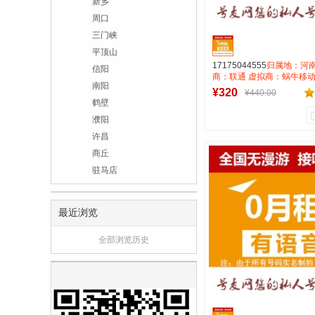
新乡
周口
三门峡
平顶山
17175044555
归属地：河南
信阳
商：联通 虚拟商：蜗牛移动
南阳
租全国无漫游长途市0.15 
¥320
¥440.00
AAA靓号
鹤壁
濮阳
许昌
0
0
商丘
商品销量
用户评论
驻马店
号麦靓号商行
到货通知
最近浏览
全部浏览历史