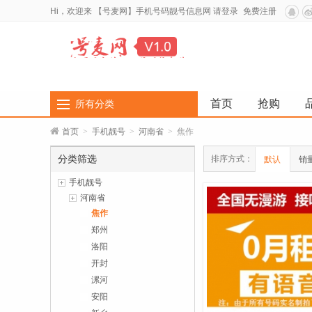
Hi，欢迎来
【号麦网】手机号码靓号信息网
请登录
免费注册
首页
抢购
所有分类
首页
>
手机靓号
>
河南省
>
焦作
分类筛选
排序方式：
默认
销
手机靓号
河南省
焦作
郑州
洛阳
开封
漯河
安阳