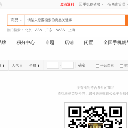
邀请返利
手机移动端
商家管理
商品
热门搜索：
北京
AAA
广东
AAAA
上海
品牌
积分中心
专题
店铺
闲置
全国手机靓
-
确定
量
人气
价格
平台自营
赠
没有找到符合条件的商品
查找更多类型号码，您可关注微信公众平台服