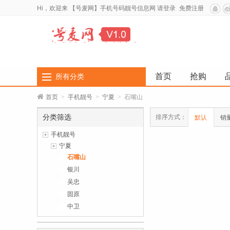
Hi，欢迎来
【号麦网】手机号码靓号信息网
请登录
免费注册
首页
抢购
所有分类
首页
>
手机靓号
>
宁夏
>
石嘴山
分类筛选
排序方式：
默认
销
手机靓号
宁夏
石嘴山
银川
吴忠
固原
中卫