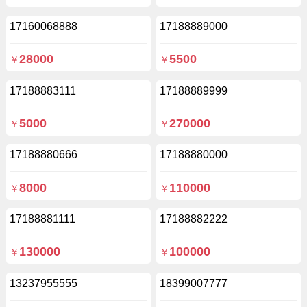
17160068888
17188889000
28000
5500
￥
￥
17188883111
17188889999
5000
270000
￥
￥
17188880666
17188880000
8000
110000
￥
￥
17188881111
17188882222
130000
100000
￥
￥
13237955555
18399007777