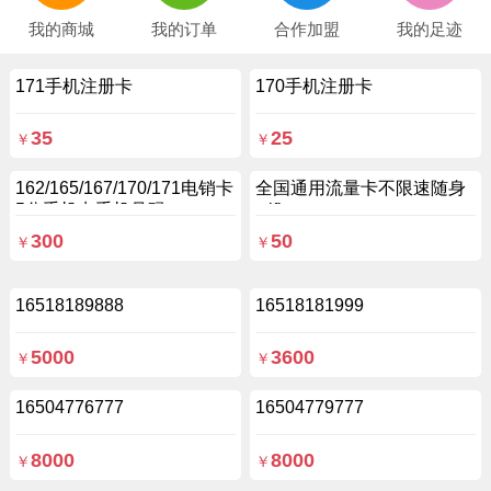
我的商城
我的订单
合作加盟
我的足迹
171手机注册卡
170手机注册卡
35
25
￥
￥
162/165/167/170/171电销卡
全国通用流量卡不限速随身
5分手机卡手机号码
wifi
300
50
￥
￥
16518189888
16518181999
5000
3600
￥
￥
16504776777
16504779777
8000
8000
￥
￥