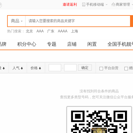
邀请返利
手机移动端
商家管理
商品
热门搜索：
北京
AAA
广东
AAAA
上海
品牌
积分中心
专题
店铺
闲置
全国手机靓
-
确定
量
人气
价格
平台自营
赠
没有找到符合条件的商品
查找更多类型号码，您可关注微信公众平台服