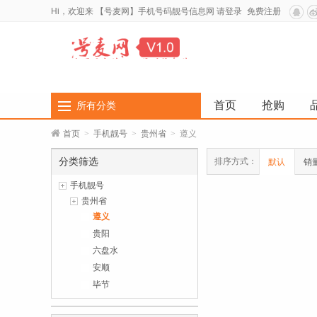
Hi，欢迎来
【号麦网】手机号码靓号信息网
请登录
免费注册
首页
抢购
所有分类
首页
>
手机靓号
>
贵州省
>
遵义
分类筛选
排序方式：
默认
销
手机靓号
贵州省
遵义
贵阳
六盘水
安顺
毕节