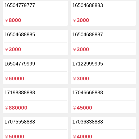
16504779777
16504688883
8000
3000
￥
￥
16504688885
16504688887
3000
3000
￥
￥
16504779999
17122999995
60000
3000
￥
￥
17198888888
17046668888
880000
45000
￥
￥
17075558888
17036838888
50000
40000
￥
￥