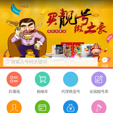
请输入号码关键词
消息
归属地
购物车
代理商选号
全国靓号库