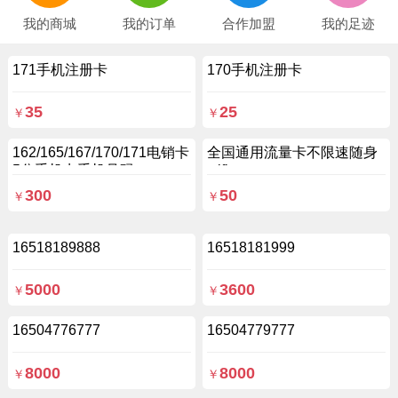
我的商城
我的订单
合作加盟
我的足迹
171手机注册卡
170手机注册卡
35
25
￥
￥
162/165/167/170/171电销卡
全国通用流量卡不限速随身
5分手机卡手机号码
wifi
300
50
￥
￥
16518189888
16518181999
5000
3600
￥
￥
16504776777
16504779777
8000
8000
￥
￥