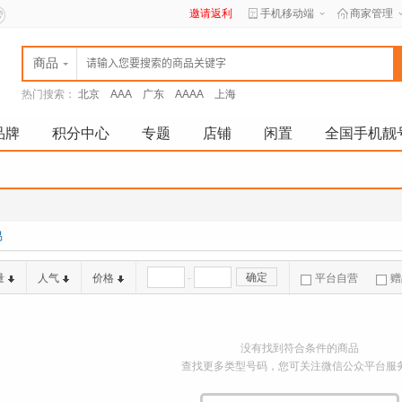
邀请返利
手机移动端
商家管理
商品
热门搜索：
北京
AAA
广东
AAAA
上海
品牌
积分中心
专题
店铺
闲置
全国手机靓
易
-
确定
量
人气
价格
平台自营
赠
没有找到符合条件的商品
查找更多类型号码，您可关注微信公众平台服