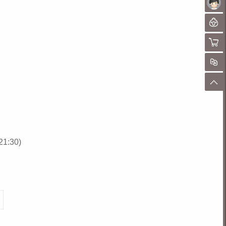
未
聊
购物
对
顶
1:30)