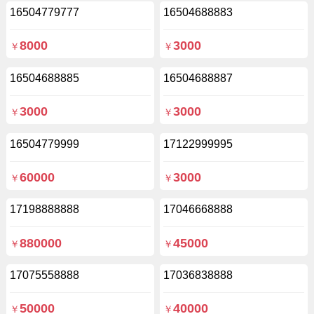
16504779777
16504688883
8000
3000
￥
￥
16504688885
16504688887
3000
3000
￥
￥
16504779999
17122999995
60000
3000
￥
￥
17198888888
17046668888
880000
45000
￥
￥
17075558888
17036838888
50000
40000
￥
￥