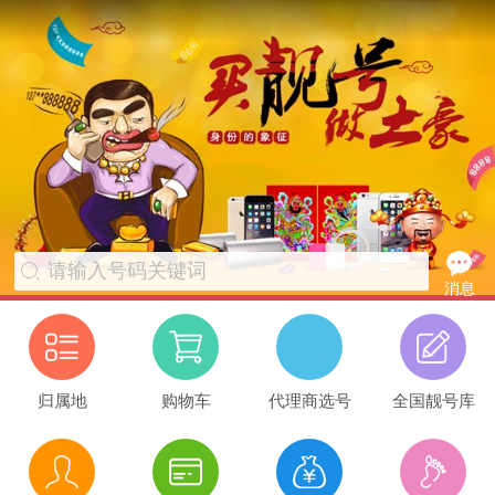
请输入号码关键词
消息
归属地
购物车
代理商选号
全国靓号库