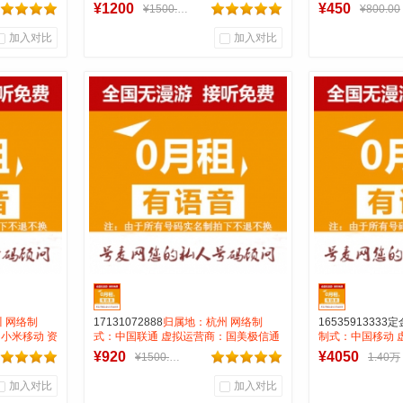
听免费打全国
费：无月租全国无漫游长途市0.12号码
费:无月租全国无
¥1200
¥450
¥1500.00
¥800.00
属性：AAAB靓号
0.15 月抵消20
加入对比
加入对比
0
0
1
商品销量
用户评论
商品销量
用
厅
号麦通信营业厅
号麦
到货通知
 网络制
17131072888
归属地：杭州 网络制
16535913333定
小米移动 资
式：中国联通 虚拟运营商：国美极信通
制式：中国移动 
免费打全国
资费:无月租全国无漫游接听免费月打全
资费:无月租全国
¥920
¥4050
¥1500.00
1.40万
国0.15一分钟 号码属性：AAA
国0.15一分钟 号
预售1-3月 定金
加入对比
加入对比