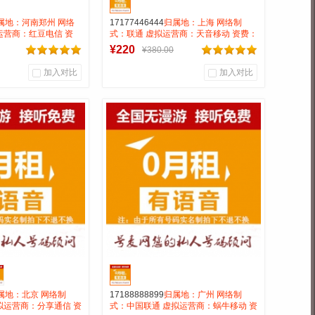
属地：河南郑州 网络
17177446444
归属地：上海 网络制
运营商：红豆电信 资
式：联通 虚拟运营商：天音移动 资费：
漫游长途市0.15号码
无月租 号码属性：AAA靓号
¥220
¥380.00
连靓号
加入对比
加入对比
0
1
0
户评论
商品销量
用户评论
通信营业厅
号麦通信营业厅
到货通知
到货通知
属地：北京 网络制
17188888899
归属地：广州 网络制
拟运营商：分享通信 资
式：中国联通 虚拟运营商：蜗牛移动 资