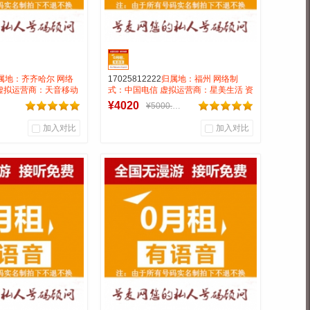
属地：齐齐哈尔 网络
17025812222
归属地：福州 网络制
虚拟运营商：天音移动
式：中国电信 虚拟运营商：星美生活 资
无漫游接听免费抵消0-
费：无月租全国无漫游长途市0.15号码
¥4020
¥5000.00
5一分钟 号码属性：
属性：AAAA四连靓号
加入对比
加入对比
0
0
0
户评论
商品销量
用户评论
通信营业厅
号麦靓号商行
到货通知
到货通知