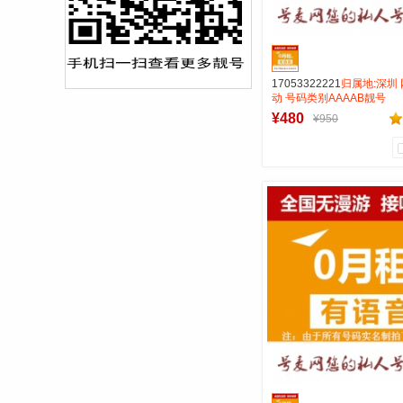
17053322221
归属地:深圳
动 号码类别AAAAB靓号
¥480
¥950
0
0
商品销量
用户评论
号麦通信营业
到货通知