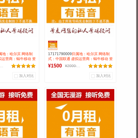
属地：哈尔滨 网络制
17171790009
归属地：哈尔滨 网络制
拟运营商：蜗牛移动 资
式：中国联通 虚拟运营商：蜗牛移动 资
漫游 套餐月费18元/
费：无月租全国无漫游 套餐月费18元/
¥1500
¥2300.00
¥2000.00
国内语音、180MB全国
月，包含30分钟国内语音、180MB全国
来电显示功能。超出套
流量，每月赠送来电显示功能。超出套
加入对比
加入对比
.15元/分钟 号码属
餐资费，国内语音0.15元/分钟 号码属
领导号
性：AAAB靓号
0
0
0
户评论
商品销量
用户评论
靓号商行
号麦靓号商行
到货通知
到货通知