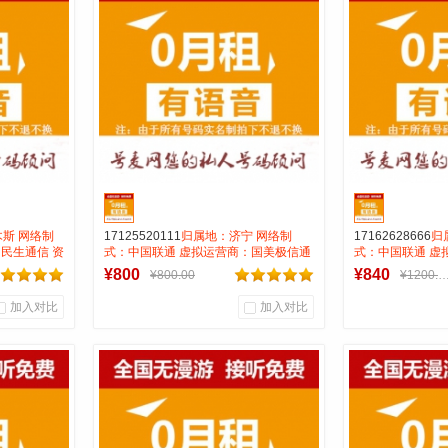
厅
号麦通信营业厅
号麦
到货通知
斯 网络制
17125520111
归属地：济宁 网络制
17162628666
归
民生通信 资
式：中国联通 虚拟运营商：国美极信通
式：中国联通 虚
0.15 号
资费:无月租全国无漫游接听免费打全国
费:无月租全国无
¥800
¥840
¥800.00
¥1200.
0.15一分钟 号码属性：AAA
0.15一分钟 号码
加入对比
加入对比
0
0
0
商品销量
用户评论
商品销量
用
号麦靓号商行
号麦
到货通知