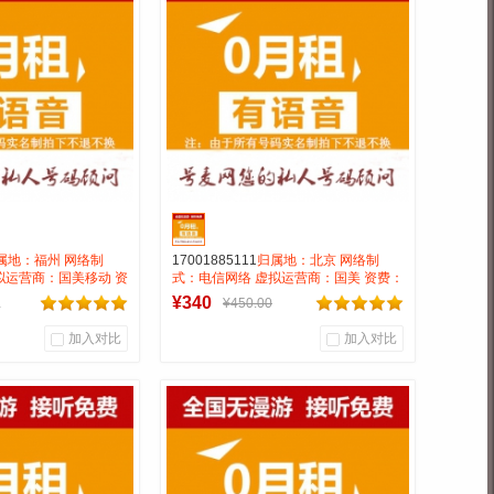
通信营业厅
号麦靓号商行
到货通知
到货通知
属地：福州 网络制
17001885111
归属地：北京 网络制
拟运营商：国美移动 资
式：电信网络 虚拟运营商：国美 资费：
漫游接听免费月打全国
无月租抵消20全国无漫游长途市0.15号
¥340
00
¥450.00
属性：AAA
码属性：AAA三连靓号
加入对比
加入对比
0
1
0
户评论
商品销量
用户评论
靓号商行
号麦靓号商行
到货通知
到货通知