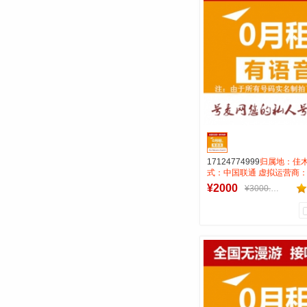
号麦通信营业
到货通知
17124774999
归属地：佳木
式：中国联通 虚拟运营商：
费：无月租全国无漫游长途市话
¥2000
¥3000.00
码属性：AAA靓号
1
0
商品销量
用户评论
号麦靓号商行
到货通知