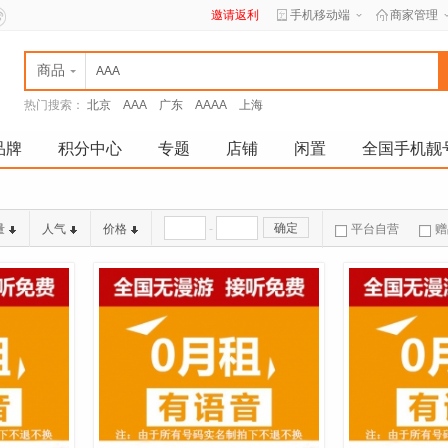
邀请返利
手机移动端
商家管理
商品
热门搜索：
北京
AAA
广东
AAAA
上海
品牌
积分中心
专题
店铺
闲置
全国手机靓
-
确定
量
人气
价格
平台自营
赠