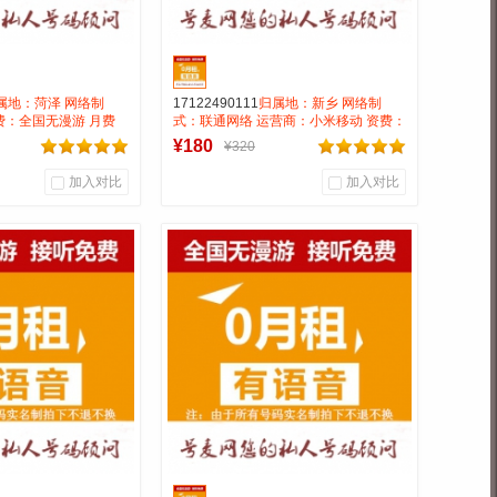
属地：菏泽 网络制
17122490111
归属地：新乡 网络制
费：全国无漫游 月费
式：联通网络 运营商：小米移动 资费：
AAA三连靓号
无月租全国无漫游 号码类别：AAA三连
¥180
¥320
靓号
加入对比
加入对比
0
0
0
户评论
商品销量
用户评论
通信营业厅
号麦通信营业厅
到货通知
到货通知