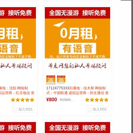
0
0
0
户评论
商品销量
用户评论
通信营业厅
号麦通信营业厅
到货通知
到货通知
属地：沈阳 网络制
17124775333
归属地：佳木斯 网络制
拟运营商：红豆电信 资
式：中国联通 虚拟运营商：民生通信 资
漫游接听免费月打全国
费：无月租全国无漫游长途市话0.15 号
¥800
¥1500.00
消49号码属性：AAAA
码属性：AAA靓号
加入对比
加入对比
0
1
0
户评论
商品销量
用户评论