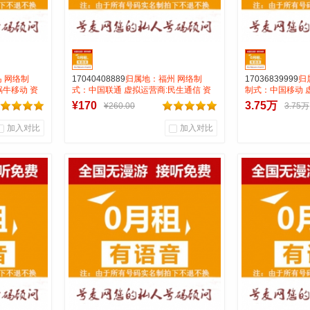
 网络制
17040408889
归属地：福州 网络制
17036839999
归
蜗牛移动 资
式：中国联通 虚拟运营商:民生通信 资
制式：中国移动 
12号码属
费：无月租全国无漫游号码属性：
资费:无月租全国
¥170
3.75万
¥260.00
3.75万
AAAB靓号
120 打全国0.1
AAAAA
加入对比
加入对比
1
0
0
商品销量
用户评论
商品销量
用
号麦靓号商行
号麦
到货通知