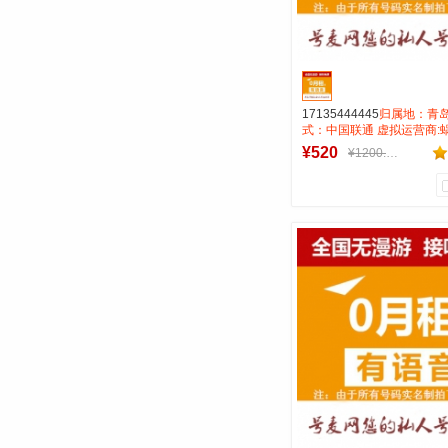
17135444445
归属地：青岛
式：中国联通 虚拟运营商:
费：无月租全国无漫游打0.
¥520
¥1200.00
性：AAAB靓号
1
0
商品销量
用户评论
号麦靓号商行
到货通知