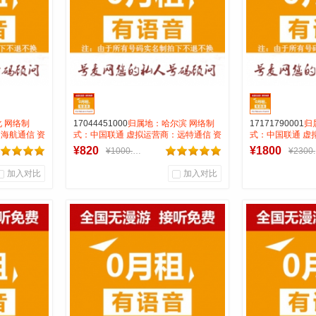
 网络制
17044451000
归属地：哈尔滨 网络制
17171790001
归
海航通信 资
式：中国联通 虚拟运营商：远特通信 资
式：中国联通 虚
0.15 号
费：无月租全国无漫游打全国0.15 号码
费：无月租全国无
¥820
¥1800
¥1000.00
属性：AAA三连靓号
月，包含30分钟
流量，每月赠送
加入对比
加入对比
餐资费，国内语音0
性：AAAB靓号 
0
0
0
商品销量
用户评论
商品销量
用
号麦靓号商行
号麦
到货通知