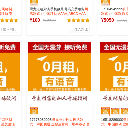
 网络制
黑龙江哈尔滨手机靓号号码交费服务
网
17104545555
归
米移动 资
络制式：中国移动 AAAA, ABCD AAA
制式：中国联通 
ABCDE AABB ABAB 微信选号客服：
费：无月租全国无
¥100
¥5050
¥100.00
1.08万
253845555
属性：AAAA 四
加入对比
加入对比
0
0
1
商品销量
用户评论
商品销量
用
厅
号麦通信营业厅
号麦
到货通知
 网络制
17178080008
归属地：包头 网络制
16518289000
归
 星美生活
式：中国联通 虚拟运营商：蜗牛移动 资
式：中国移动 虚