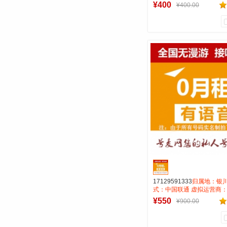
资费:无月租全国无漫游接
¥400
¥400.00
0.15 号码属性：AAAAB
0
0
商品销量
用户评论
号麦通信营业
到货通知
17129591333
归属地：银川
式：中国联通 虚拟运营商：
费:无月租全国无漫游接听
¥550
¥900.00
0.1一分钟 号码属性：AAA