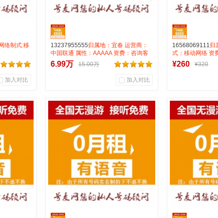
 网络制式:移
13237955555
归属地：宜春 运营商：
16568069111
归
中国联通 属性：AAAAA 资费：咨询客
式：移动网络 资
服
35元 号码类别：
6.99万
¥260
15.00万
¥320
加入对比
加入对比
0
0
0
商品销量
用户评论
商品销量
用
厅
号麦通信营业厅
号麦
到货通知