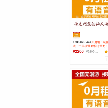
17014686444
归属地：绥化
式：中国联通 虚拟运营商：
费：无月租全国无漫游长途市话
¥2200
¥2200.00
码属性：AAA靓号
0
0
商品销量
用户评论
号麦靓号商行
到货通知