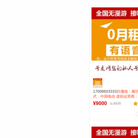
1
0
商品销量
用户评论
号麦通信营业
到货通知
17008603333
归属地：廊坊
式：中国电信 虚拟运营商：
费:无月租全国无漫游接听
¥9000
1.20万
0.15一分钟 号码属性：AAA
0
0
商品销量
用户评论