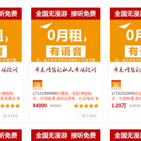
1
0
0
商品销量
用户评论
商品销量
用
厅
号麦通信营业厅
号麦
到货通知
 网络制
17122999998
归属地：安阳 网络制
17152520000
归
星美通信 资
式：中国联通 虚拟运营商：红豆电信 资
式：中国联通 虚
免费打全国
费:无月租全国无漫游接听免费打全国
费:无月租全国无
¥4000
1.20万
¥4000.00
2.40万
A
0.15一分钟 号码属性：AAAAAB
0.15一分钟 月抵
加入对比
加入对比
1
0
1
商品销量
用户评论
商品销量
用