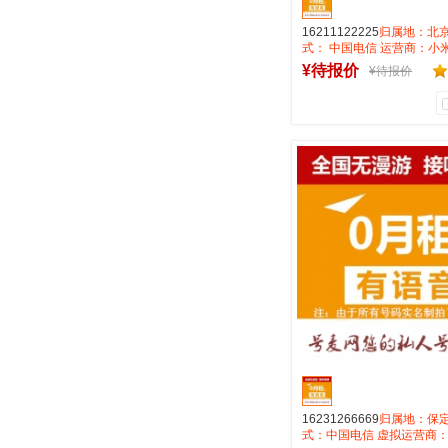
16211122225
归属地：北京
式： 中国电信 运营商：小
费：号码属性：AAAAB
¥待报价
¥待报价
1
0
商品销量
用户评论
号麦通信营业
到货通知
16231266669
归属地：保定
式：中国电信 虚拟运营商：