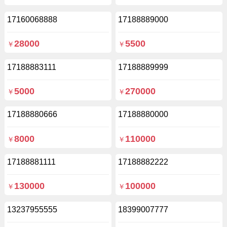
17160068888
17188889000
28000
5500
￥
￥
17188883111
17188889999
5000
270000
￥
￥
17188880666
17188880000
8000
110000
￥
￥
17188881111
17188882222
130000
100000
￥
￥
13237955555
18399007777