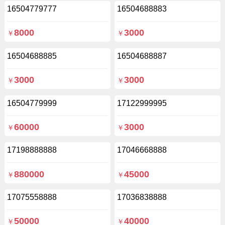
16504779777
16504688883
8000
3000
￥
￥
16504688885
16504688887
3000
3000
￥
￥
16504779999
17122999995
60000
3000
￥
￥
17198888888
17046668888
880000
45000
￥
￥
17075558888
17036838888
50000
40000
￥
￥