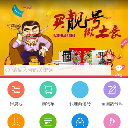
请输入号码关键词
消息
归属地
购物车
代理商选号
全国靓号库