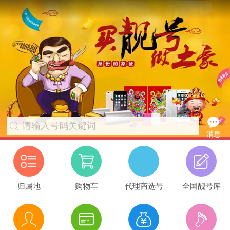
请输入号码关键词
消息
归属地
购物车
代理商选号
全国靓号库