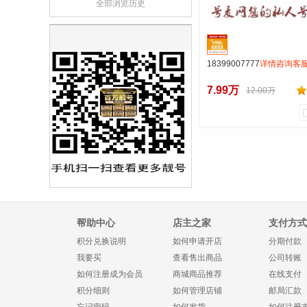
全部浏览历史
18399007777
详情咨询客
7.99万
12.00万
0
0
商品销量
用户评论
号麦通信营业
到货通知
帮助中心
店主之家
支付方式
积分兑换说明
如何申请开店
分期付款
我要买
查看售出商品
公司转账
如何注册成为会员
商城商品推荐
在线支付
积分细则
如何管理店铺
邮局汇款