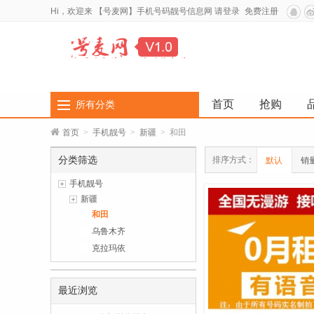
Hi，欢迎来
【号麦网】手机号码靓号信息网
请登录
免费注册
首页
抢购
所有分类
首页
>
手机靓号
>
新疆
>
和田
分类筛选
排序方式：
默认
销
手机靓号
新疆
和田
乌鲁木齐
克拉玛依
最近浏览