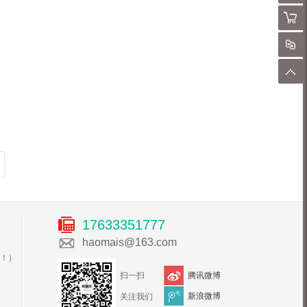
购物
对
顶
17633351777
haomais@163.com
！）
扫一扫
腾讯微博
新浪微博
关注我们