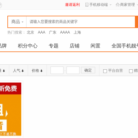
邀请返利
手机移动端
商家管理
商品
热门搜索：
北京
AAA
广东
AAAA
上海
品牌
积分中心
专题
店铺
闲置
全国手机靓
-
确定
量
人气
价格
平台自营
赠