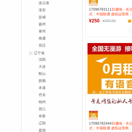
连云港
17096783111
归属地：长沙
淮安
式：中国联通 虚拟运营商：
盐城
费:无月租全国无漫游接听免
¥250
¥250.00
打全国0.15一分钟
扬州
泰州
南通
0
0
宿迁
商品销量
用户评论
辽宁省
号麦靓号商行
沈阳
大连
到货通知
鞍山
抚顺
本溪
丹东
锦州
营口
阜新
辽阳
17096782444
归属地：长沙
式：中国联通 虚拟运营商：
盘锦