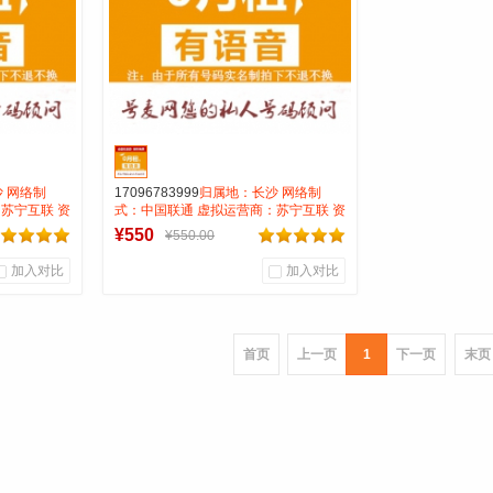
 网络制
17096783999
归属地：长沙 网络制
苏宁互联 资
式：中国联通 虚拟运营商：苏宁互联 资
费月抵消28
费:无月租全国无漫游接听免费月抵消28
¥550
¥550.00
打全国0.15一分钟
加入对比
加入对比
0
0
商品销量
用户评论
首页
上一页
1
下一页
末页
号麦靓号商行
到货通知