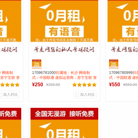
号麦靓号商行
号麦
到货通知
 网络制
17096781000
归属地：长沙 网络制
17096780999
归
苏宁互联 资
式：中国联通 虚拟运营商：苏宁互联 资
式：中国联通 虚
费月抵消28
费:无月租全国无漫游接听免费月抵消28
费:无月租全国无
¥250
¥550
¥250.00
¥550.00
打全国0.15一分钟
打全国0.15一分
加入对比
加入对比
0
0
0
商品销量
用户评论
商品销量
用
号麦靓号商行
号麦
到货通知