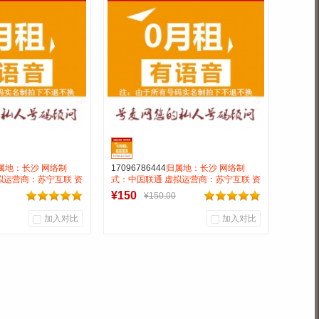
靓号商行
号麦靓号商行
到货通知
到货通知
属地：长沙 网络制
17096786444
归属地：长沙 网络制
拟运营商：苏宁互联 资
式：中国联通 虚拟运营商：苏宁互联 资
漫游接听免费月抵消28
费:无月租全国无漫游接听免费月抵消28
¥150
¥150.00
钟
打全国0.15一分钟
加入对比
加入对比
0
0
0
户评论
商品销量
用户评论
靓号商行
号麦靓号商行
到货通知
到货通知