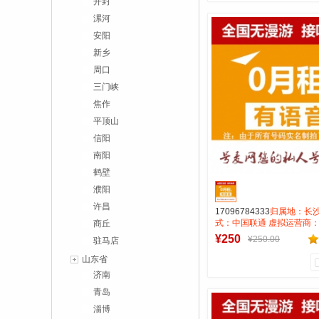
开封
0
0
漯河
商品销量
用户评论
安阳
号麦靓号商行
新乡
周口
到货通知
三门峡
焦作
平顶山
信阳
南阳
鹤壁
濮阳
许昌
17096784333
归属地：长沙
式：中国联通 虚拟运营商：
商丘
费:无月租全国无漫游接听免
¥250
¥250.00
驻马店
打全国0.15一分钟
山东省
济南
0
0
青岛
商品销量
用户评论
淄博