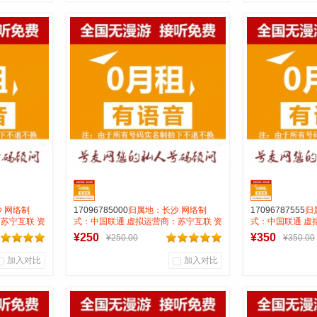
0
0
0
商品销量
用户评论
商品销量
用
号麦靓号商行
号麦
到货通知
 网络制
17096785000
归属地：长沙 网络制
17096787555
归
苏宁互联 资
式：中国联通 虚拟运营商：苏宁互联 资
式：中国联通 虚
费月抵消28
费:无月租全国无漫游接听免费月抵消28
费:无月租全国无
¥250
¥350
¥250.00
¥350.00
打全国0.15一分钟
打全国0.15一分
加入对比
加入对比
0
0
0
商品销量
用户评论
商品销量
用