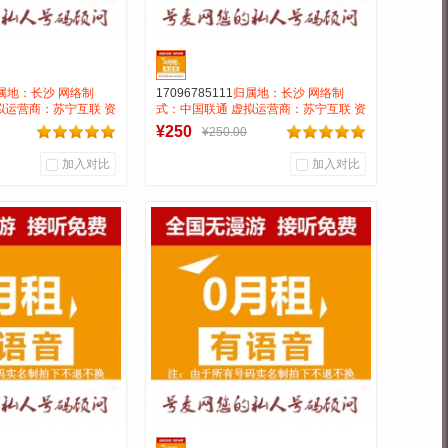
属地：长沙 网络制
17096785111
归属地：长沙 网络制
拟运营商：苏宁互联 资
式：中国联通 虚拟运营商：苏宁互联 资
漫游接听免费月抵消28
费:无月租全国无漫游接听免费月抵消28
¥250
¥250.00
钟
打全国0.15一分钟
加入对比
加入对比
0
0
0
户评论
商品销量
用户评论
靓号商行
号麦靓号商行
到货通知
到货通知