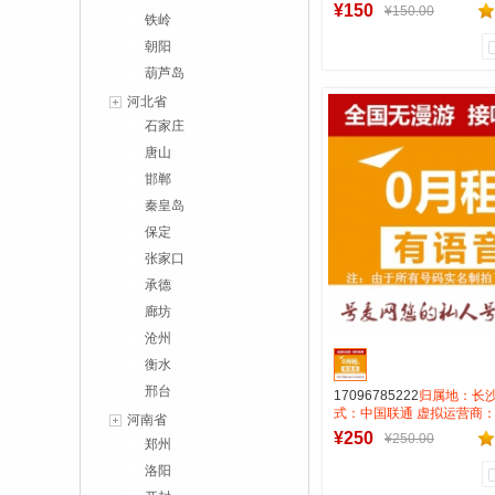
费:无月租全国无漫游接听免
¥150
¥150.00
铁岭
打全国0.15一分钟
朝阳
葫芦岛
0
0
河北省
商品销量
用户评论
石家庄
号麦靓号商行
唐山
邯郸
到货通知
秦皇岛
保定
张家口
承德
廊坊
沧州
衡水
邢台
17096785222
归属地：长沙
式：中国联通 虚拟运营商：
河南省
费:无月租全国无漫游接听免
¥250
¥250.00
郑州
打全国0.15一分钟
洛阳