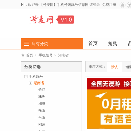
Hi，欢迎来
【号麦网】手机号码靓号信息网
请登录
免费注册
首页
抢购
所有分类
首页
>
手机靓号
>
湖南省
分类筛选
排序方式：
默认
销
手机靓号
湖南省
长沙
株洲
湘潭
衡阳
岳阳
郴州