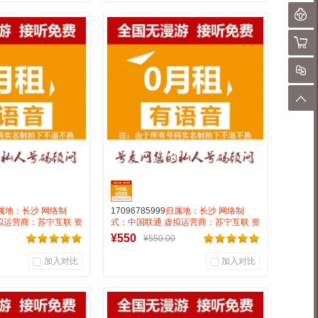
未
0
0
0
聊
户评论
商品销量
用户评论
购物
靓号商行
号麦靓号商行
对
到货通知
到货通知
顶
属地：长沙 网络制
17096785999
归属地：长沙 网络制
拟运营商：苏宁互联 资
式：中国联通 虚拟运营商：苏宁互联 资
漫游接听免费月抵消28
费:无月租全国无漫游接听免费月抵消28
¥550
¥550.00
钟
打全国0.15一分钟
加入对比
加入对比
0
0
0
户评论
商品销量
用户评论