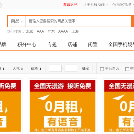
邀请返利
手机移动端
商家管理
商品
热门搜索：
北京
AAA
广东
AAAA
上海
品牌
积分中心
专题
店铺
闲置
全国手机靓
-
确定
量
人气
价格
平台自营
赠