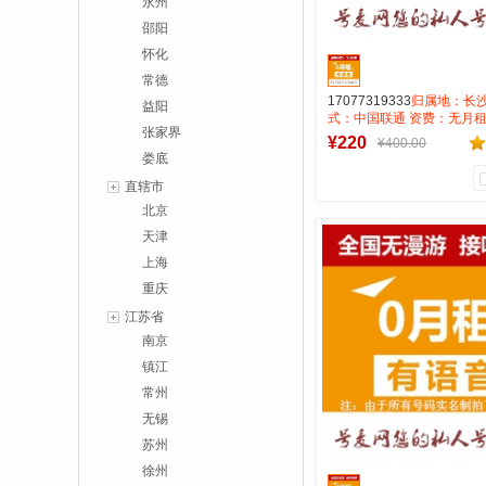
永州
邵阳
怀化
常德
17077319333
归属地：长沙
益阳
式：中国联通 资费：无月
张家界
长途市0.15号码属性：AA
¥220
¥400.00
娄底
直辖市
北京
1
0
天津
商品销量
用户评论
上海
号麦靓号商行
重庆
到货通知
江苏省
南京
镇江
常州
无锡
苏州
徐州