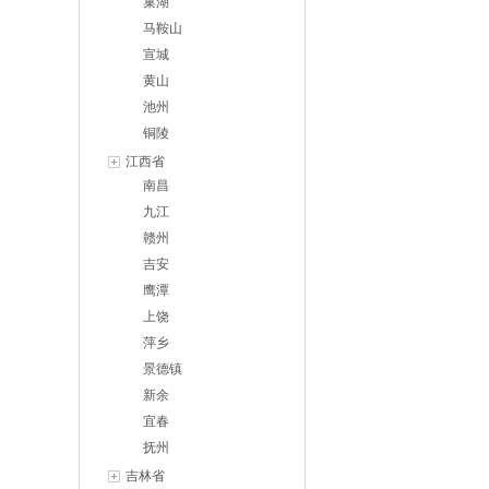
巢湖
马鞍山
宣城
黄山
池州
铜陵
江西省
南昌
九江
赣州
吉安
鹰潭
上饶
萍乡
景德镇
新余
宜春
抚州
吉林省