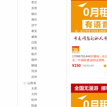
枣庄
号麦靓号商行
东营
到货通知
烟台
潍坊
济宁
泰安
威海
日照
莱芜
临沂
17096781444
归属地：长沙
德州
式：中国联通 虚拟运营商：
费:无月租全国无漫游接听免
¥150
聊城
¥150.00
打全国0.15一分钟
菏泽
滨州
0
0
山西省
商品销量
用户评论
太原
大同
号麦靓号商行
忻州
到货通知
阳泉