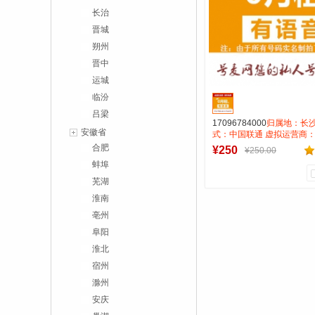
长治
晋城
朔州
晋中
运城
临汾
吕梁
17096784000
归属地：长沙
安徽省
式：中国联通 虚拟运营商：
费:无月租全国无漫游接听免
合肥
¥250
¥250.00
打全国0.15一分钟
蚌埠
芜湖
淮南
0
0
商品销量
用户评论
亳州
阜阳
号麦靓号商行
淮北
到货通知
宿州
滁州
安庆