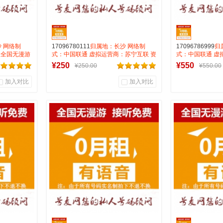
 网络制
17096780111
归属地：长沙 网络制
17096786999
归
租全国无漫游
式：中国联通 虚拟运营商：苏宁互联 资
式：中国联通 虚
A靓号
费:无月租全国无漫游接听免费月抵消28
费:无月租全国无
¥250
¥550
¥250.00
¥550.00
打全国0.15一分钟
打全国0.15一分
加入对比
加入对比
0
0
0
商品销量
用户评论
商品销量
用
号麦靓号商行
号麦
到货通知