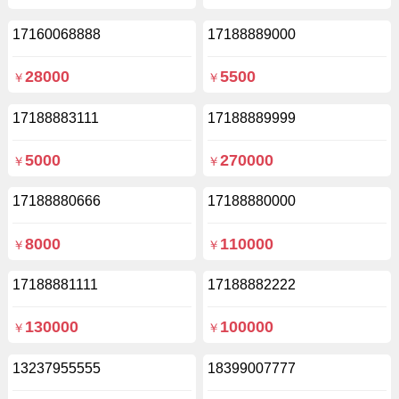
17160068888
17188889000
28000
5500
￥
￥
17188883111
17188889999
5000
270000
￥
￥
17188880666
17188880000
8000
110000
￥
￥
17188881111
17188882222
130000
100000
￥
￥
13237955555
18399007777