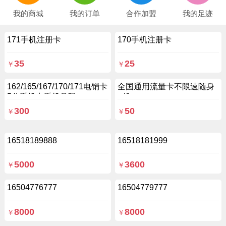
我的商城
我的订单
合作加盟
我的足迹
171手机注册卡
170手机注册卡
35
25
￥
￥
162/165/167/170/171电销卡
全国通用流量卡不限速随身
5分手机卡手机号码
wifi
300
50
￥
￥
16518189888
16518181999
5000
3600
￥
￥
16504776777
16504779777
8000
8000
￥
￥