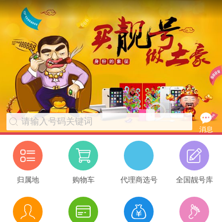
请输入号码关键词
消息
归属地
购物车
代理商选号
全国靓号库