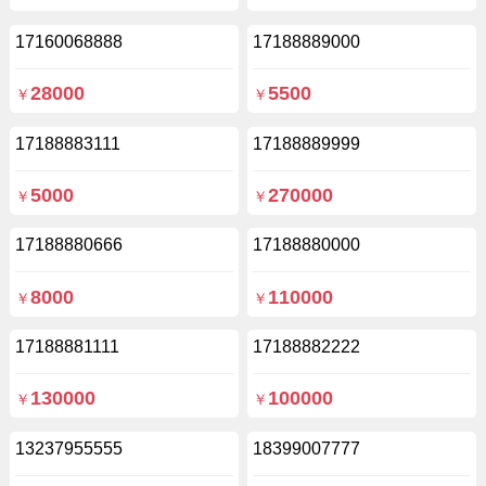
17160068888
17188889000
28000
5500
￥
￥
17188883111
17188889999
5000
270000
￥
￥
17188880666
17188880000
8000
110000
￥
￥
17188881111
17188882222
130000
100000
￥
￥
13237955555
18399007777