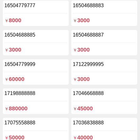
16504779777
16504688883
8000
3000
￥
￥
16504688885
16504688887
3000
3000
￥
￥
16504779999
17122999995
60000
3000
￥
￥
17198888888
17046668888
880000
45000
￥
￥
17075558888
17036838888
50000
40000
￥
￥