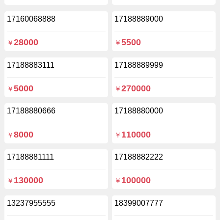
17160068888
17188889000
28000
5500
￥
￥
17188883111
17188889999
5000
270000
￥
￥
17188880666
17188880000
8000
110000
￥
￥
17188881111
17188882222
130000
100000
￥
￥
13237955555
18399007777