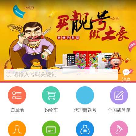
请输入号码关键词
消息
归属地
购物车
代理商选号
全国靓号库