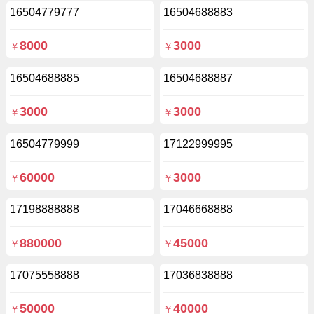
16504779777
16504688883
8000
3000
￥
￥
16504688885
16504688887
3000
3000
￥
￥
16504779999
17122999995
60000
3000
￥
￥
17198888888
17046668888
880000
45000
￥
￥
17075558888
17036838888
50000
40000
￥
￥