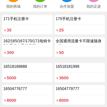
我的商城
我的订单
合作加盟
我的足迹
171手机注册卡
170手机注册卡
35
25
￥
￥
162/165/167/170/171电销卡
全国通用流量卡不限速随身
5分手机卡手机号码
wifi
300
50
￥
￥
16518189888
16518181999
5000
3600
￥
￥
16504776777
16504779777
8000
8000
￥
￥