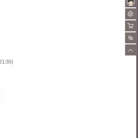
未
聊
购物
对
顶
1:30)