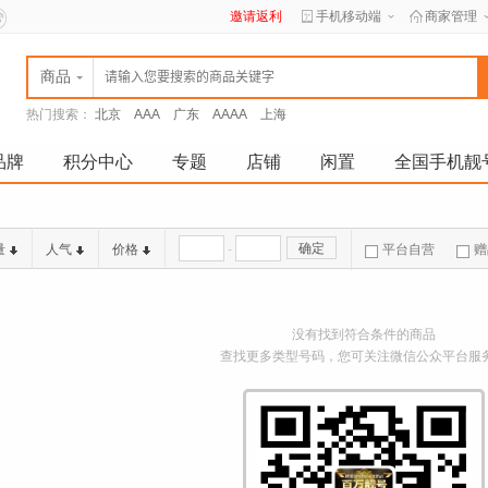
邀请返利
手机移动端
商家管理
商品
热门搜索：
北京
AAA
广东
AAAA
上海
品牌
积分中心
专题
店铺
闲置
全国手机靓
-
确定
量
人气
价格
平台自营
赠
没有找到符合条件的商品
查找更多类型号码，您可关注微信公众平台服