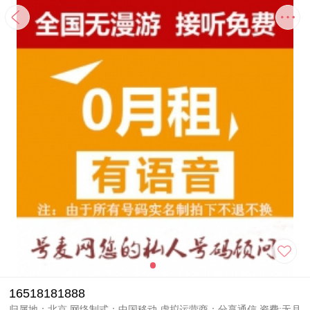
16518181888
归属地：北京 网络制式：中国移动 虚拟运营商：分享通信 资费:无月