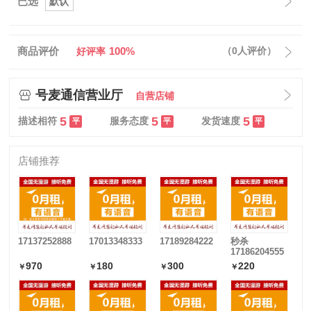
已选
默认
商品评价
100%
（0人评价）
好评率
号麦通信营业厅
自营店铺
5
5
5
描述相符
服务态度
发货速度
平
平
平
店铺推荐
17137252888
17013348333
17189284222
秒杀
17186204555
970
180
300
220
￥
￥
￥
￥