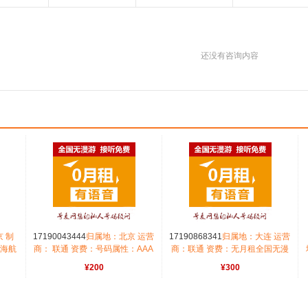
还没有咨询内容
 制
17190043444
归属地：北京 运营
17190868341
归属地：大连 运营
：海航
商： 联通 资费：号码属性：AAA
商：联通 资费：无月租全国无漫
漫游长
三连靓号
游长途市0.15号码属性：纪念靓
¥200
¥300
循环
号