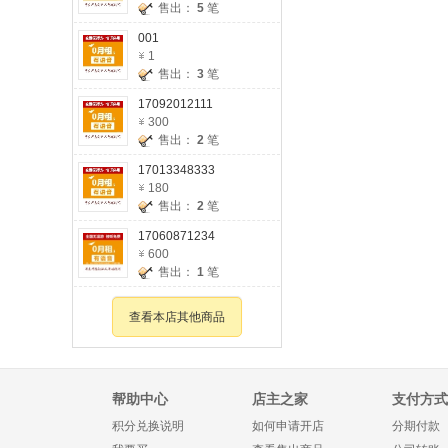
售出：
5
笔
001
1
售出：
3
笔
17092012111
300
售出：
2
笔
17013348333
180
售出：
2
笔
17060871234
600
售出：
1
笔
查看本店其他商品
帮助中心
店主之家
支付方式
积分兑换说明
如何申请开店
分期付款