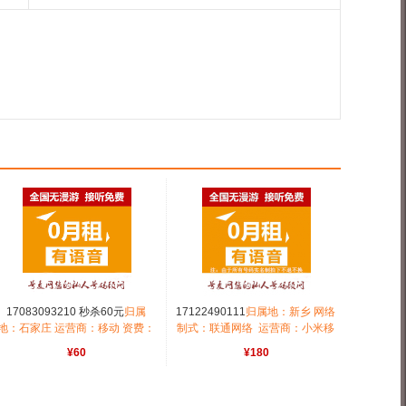
17083093210 秒杀60元
归属
17122490111
归属地：新乡 网络
地：石家庄 运营商：移动 资费：
制式：联通网络  运营商：小米移
无月租全国无漫游长途市0.15号
动  资费：无月租全国无漫游  号
¥60
¥180
码属性：倒顺
码类别：AAA三连靓号