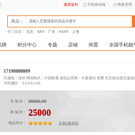
邀请返利
手机移动端
商家管理
商品
热门搜索：
北京
AAA
广东
AAAA
上海
品牌
积分中心
专题
店铺
闲置
全国手机靓
17198888889
归属地：深圳 网络制式：中国联通 虚拟运营商：中麦通信 资费:无月租全国无漫游接
号码属性：AAAAAAB
25000.00
市 场 价：
25000
商 城 价：
商品评分：
共有0条评价