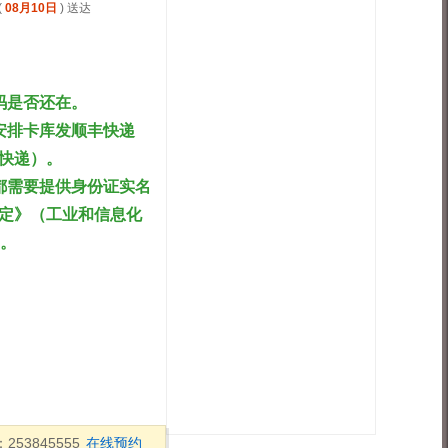
(
08月10日
) 送达
码是否还在。
安排卡库发顺丰快递
快递）。
都需要提供身份证实名
定》（工业和信息化
案。
53845555
在线预约