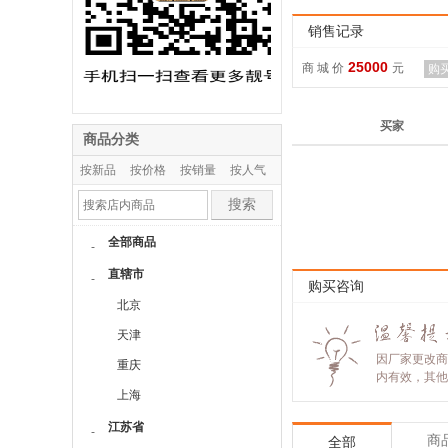
销售记录
25000
商 城 价
元
购
买家
商品分类
按新品
按价格
按销量
按人气
搜索
全部商品
-
直辖市
-
购买咨询
北京
天津
因厂家更改商
重庆
内有效，其他
上海
江苏省
-
商
全部