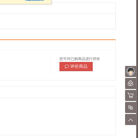
您可对已购商品进行评价
评价商品
未
聊
购物
对
顶