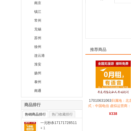
南京
镇江
常州
无锡
苏州
徐州
推荐商品
连云港
淮安
扬州
泰州
南通
17010631063
归属地：北京
商品排行
式：中国电信 虚拟运营商
通信 资费：无月租全国无
¥338
热销商品排行
热门收藏排行
途市0.15号码属性：大
一元秒杀17171728511
1