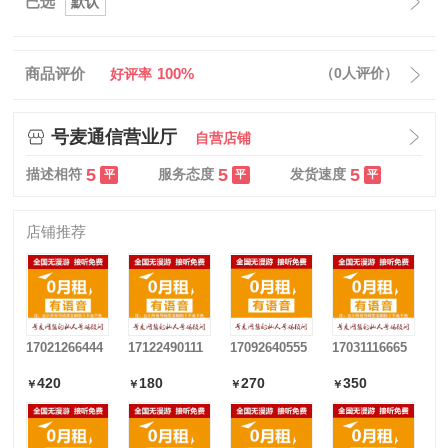
已选
默认
商品评价
100%
（0人评价）
好评率
号麦通信营业厅
自营店铺
5
5
5
描述相符
服务态度
发货速度
平
平
平
店铺推荐
17021266444
17122490111
17092640555
17031116665
420
180
270
350
￥
￥
￥
￥